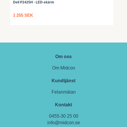
Dell P2425H - LED-skärm
1 255 SEK
Om oss
Om Midcon
Kundtjänst
Felanmälan
Kontakt
0455-30 25 00
info@midcon.se